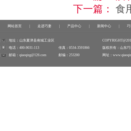
下一篇：
食
网站首页
|
走进巧妻
|
产品中心
|
新闻中心
|
巧
地址：山东夏津县南城工业区
COPYRIGHT@20
电话：400-9031-113
传真：0534-3591866
版权所有：山东巧
邮箱：qiaoqizg@126.com
邮编：253200
网址：www.qiaoqiz