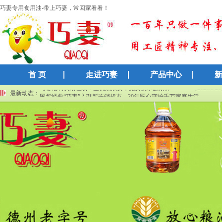
巧妻专用食用油-带上巧妻，常回家看看！
首 页
走进巧妻
产品中心
巧妻福利长期在线！空桶别浪费，免费换水超划算
[2025/9/26
国货经典“巧妻”入驻新连锁超市，30年匠心守护千万家庭生活
最新动态：