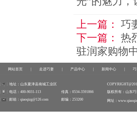
光”的魅力
上一篇：
巧
下一篇：
热
驻润家购物
网站首页
|
走进巧妻
|
产品中心
|
新闻中心
|
巧
地址：山东夏津县南城工业区
COPYRIGHT@20
电话：400-9031-113
传真：0534-3591866
版权所有：山东巧
邮箱：qiaoqizg@126.com
邮编：253200
网址：www.qiaoqiz