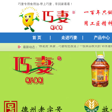
巧妻专用食用油-带上巧妻，常回家看看！
首 页
走进巧妻
产品中心
“秋老虎”来袭，巧妻给您发送了一份来自秋天的“补水通
巧妻福利长期在线！空桶别浪费，免费换水超划算
最新动态：