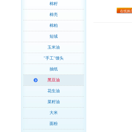
棉籽
在线购
棉壳
棉粕
短绒
玉米油
"手工"馒头
抽纸
黑豆油
花生油
菜籽油
大米
面粉