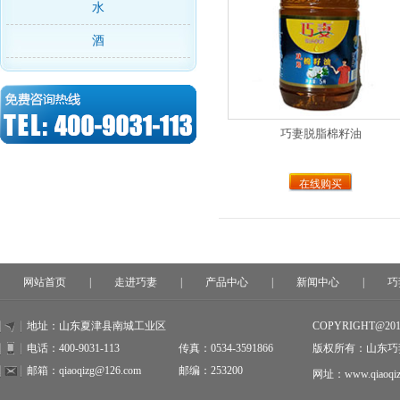
水
酒
巧妻脱脂棉籽油
在线购买
网站首页
|
走进巧妻
|
产品中心
|
新闻中心
|
巧
地址：山东夏津县南城工业区
COPYRIGHT@20
电话：400-9031-113
传真：0534-3591866
版权所有：山东巧
邮箱：qiaoqizg@126.com
邮编：253200
网址：www.qiaoqiz