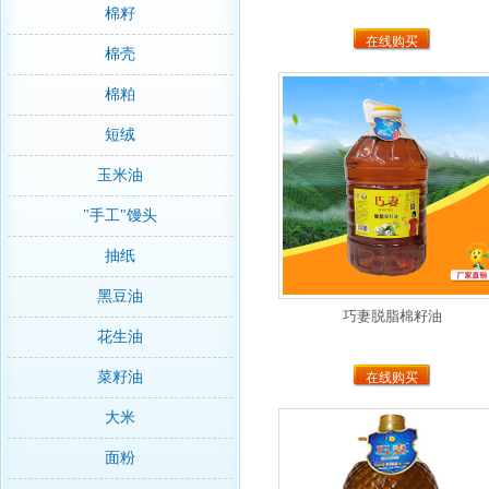
棉籽
在线购买
棉壳
棉粕
短绒
玉米油
"手工"馒头
抽纸
黑豆油
巧妻脱脂棉籽油
花生油
菜籽油
在线购买
大米
面粉