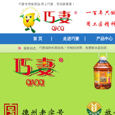
巧妻专用食用油-带上巧妻，常回家看看！
首 页
走进巧妻
产品中心
“秋老虎”来袭，巧妻给您发送了一份来自秋天的“补水通
巧妻福利长期在线！空桶别浪费，免费换水超划算
最新动态：