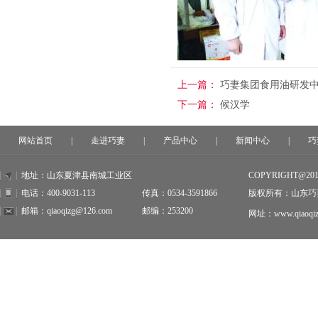
上一篇：
巧妻集团食用油研发
下一篇：
候汉学
网站首页
|
走进巧妻
|
产品中心
|
新闻中心
|
巧
地址：山东夏津县南城工业区
COPYRIGHT@20
电话：400-9031-113
传真：0534-3591866
版权所有：山东巧
邮箱：qiaoqizg@126.com
邮编：253200
网址：www.qiaoqiz