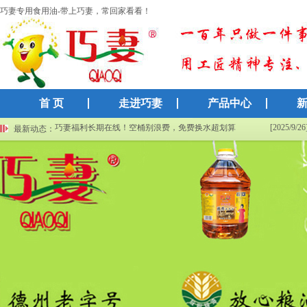
巧妻专用食用油-带上巧妻，常回家看看！
首 页
走进巧妻
产品中心
“秋老虎”来袭，巧妻给您发送了一份来自秋天的“补水通知单”！
巧妻福利长期在线！空桶别浪费，免费换水超划算
[2025/9/26
最新动态：