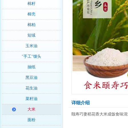
棉籽
棉壳
棉粕
短绒
玉米油
"手工"馒头
抽纸
黑豆油
花生油
菜籽油
详细介绍
大米
颐寿巧妻稻花香大米成饭食味清
面粉