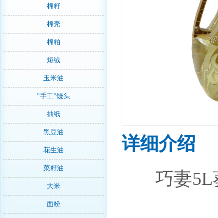
棉籽
棉壳
棉粕
短绒
玉米油
"手工"馒头
抽纸
黑豆油
详细介绍
花生油
菜籽油
巧妻5
大米
面粉