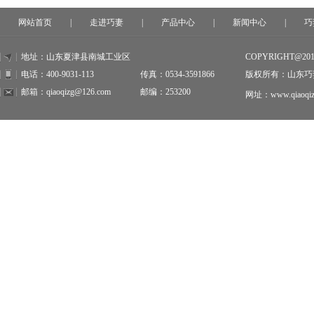
网站首页
|
走进巧妻
|
产品中心
|
新闻中心
|
巧
地址：山东夏津县南城工业区
COPYRIGHT@20
电话：400-9031-113
传真：0534-3591866
版权所有：山东巧
邮箱：qiaoqizg@126.com
邮编：253200
网址：www.qiaoqiz