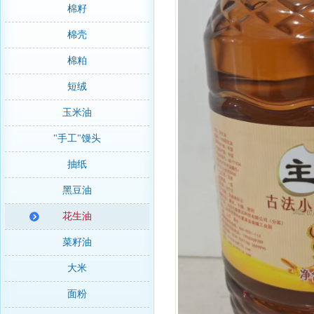
棉籽
棉壳
棉粕
短绒
玉米油
"手工"馒头
抽纸
黑豆油
花生油
菜籽油
大米
面粉