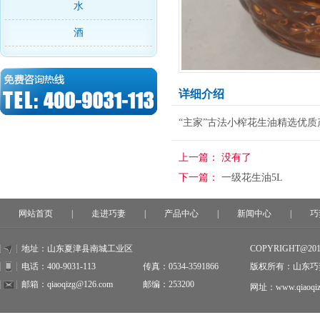
水
酒
详细介绍
“主家”古法小榨花生油精选优
上一篇：
没有了
下一篇：
一级花生油5L
网站首页
|
走进巧妻
|
产品中心
|
新闻中心
|
巧
地址：山东夏津县南城工业区
COPYRIGHT@20
电话：400-9031-113
传真：0534-3591866
版权所有：山东巧
邮箱：qiaoqizg@126.com
邮编：253200
网址：www.qiaoqiz