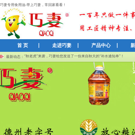
巧妻专用食用油-带上巧妻，常回家看看！
首 页
走进巧妻
产品中心
“秋老虎”来袭，巧妻给您发送了一份来自秋天的“补水通知单”！
巧妻福利长期在线！空桶别浪费，免费换水超划算
[2025/9/26
最新动态：