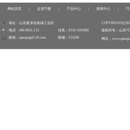
网站首页
|
走进巧妻
|
产品中心
|
新闻中心
|
巧
地址：山东夏津县南城工业区
COPYRIGHT@20
电话：400-9031-113
传真：0534-3591866
版权所有：山东巧
邮箱：qiaoqizg@126.com
邮编：253200
网址：www.qiaoqiz